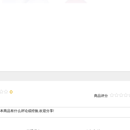
/
.
/
.
0
/
.
/
.
/
.
/
.
商品评分
本商品有什么评论或经验,欢迎分享!