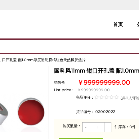
首页
 钳口开孔盖 配1.0mm厚度透明膜橘红色天然橡胶垫片
国科风11mm 钳口开孔盖 配1.
￥999999999.00
销售价：
List price：
￥999999999.00
/
.
/
.
/
.
/
.
/
.
商品评分：
(
共0人评
货品编号：
03002022
购买数量：
-
+
件
库存：0件