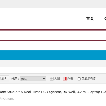
首页
销量
*
排序：
Y
Z
大图
列表
仅显示有货
antStudio™ 5 Real-Time PCR System, 96-well, 0.2 mL, laptop (C
:A58985