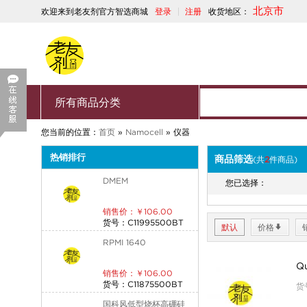
北京市
欢迎来到老友剂官方智选商城
登录
注册
收货地区：
所有商品分类
您当前的位置：
首页
»
Namocell
»
仪器
热销排行
商品筛选
(共
2
件商品)
DMEM
您已选择：
销售价：￥106.00
货号：C11995500BT
默认
价格
*
RPMI 1640
Qu
销售价：￥106.00
货号：C11875500BT
货号
国科风低型烧杯高硼硅